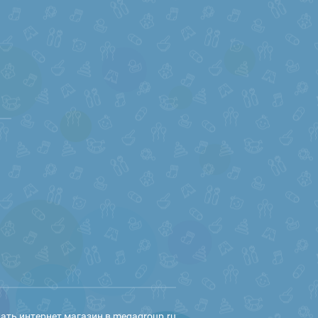
ать интернет магазин
в megagroup.ru