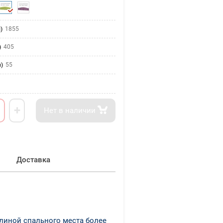
)
1855
)
405
)
55
+
Нет в наличии
Доставка
линой спального места более