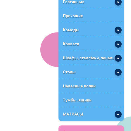
Гостинные
Прихожие
Комоды
Кровати
Шкафы, стеллажи, пеналы
Столы
Навесные полки
Тумбы, ящики
МАТРАСЫ